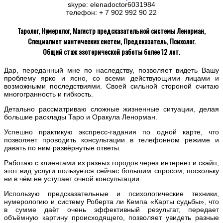
skype: elenadoctor6031984
телефон: + 7 902 992 90 22
Таролог, Нумеролог, Магистр предсказательной системы Ленорман,
Специалист мантических систем, Предсказатель, Психолог.
Общий стаж эзотерической работы более 12 лет.
Дар, переданный мне по наследству, позволяет видеть Вашу
проблему ярко и ясно, со всеми действующими лицами и
возможными последствиями. Своей сильной стороной считаю
многогранность и гибкость.
Детально рассматриваю сложные жизненные ситуации, делая
большие расклады Таро и Оракула Ленорман.
Успешно практикую экспресс-гадания по одной карте, что
позволяет проводить консультации в телефонном режиме и
давать по ним развёрнутые ответы.
Работаю с клиентами из разных городов через интернет и скайп,
этот вид услуги пользуется сейчас большим спросом, поскольку
ни в чём не уступает очной консультации.
Использую предсказательные и психологические техники,
нумерологию и систему Роберта ли Кемпа «Карты судьбы», что
в сумме даёт очень эффективный результат, передает
объёмную картину происходящего, позволяет увидеть разные