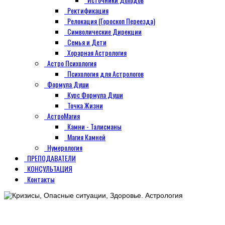
Ректификация
Релокация (Гороскоп Переезда)
Символические Дирекции
Семья и Дети
Хорарная Астрология
Астро Психология
Психология для Астрологов
Формула Души
Курс Формула Души
Точка Жизни
АстроМагия
Камни - Талисманы
Магия Камней
Нумерология
ПРЕПОДАВАТЕЛИ
КОНСУЛЬТАЦИЯ
Контакты