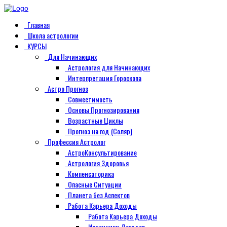
Главная
Школа астрологии
КУРСЫ
Для Начинающих
Астрология для Начинающих
Интерпретация Гороскопа
Астро Прогноз
Совместимость
Основы Прогнозирования
Возрастные Циклы
Прогноз на год (Соляр)
Профессия Астролог
АстроКонсультирование
Астрология Здоровья
Компенсаторика
Опасные Ситуации
Планета без Аспектов
Работа Карьера Доходы
Работа Карьера Доходы
Источники Доходов