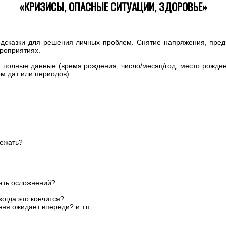
«КРИЗИСЫ, ОПАСНЫЕ СИТУАЦИИ, ЗДОРОВЬЕ»
одсказки для решения личных проблем. Снятие напряжения, предв
роприятиях.
и полные данные (время рождения, число/месяц/год, место рожден
м дат или периодов).
бежать?
ать осложнений?
когда это кончится?
ня ожидает впереди? и т.п.