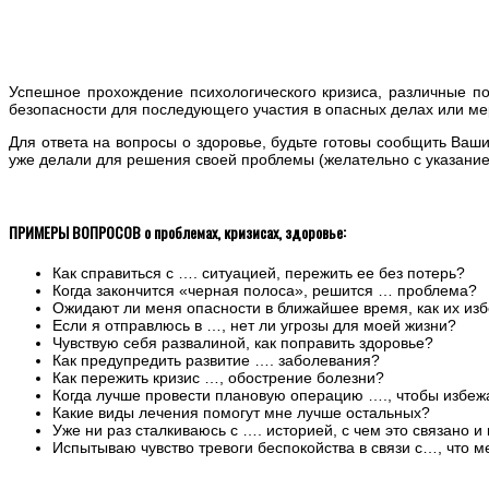
Успешное прохождение психологического кризиса, различные п
безопасности для последующего участия в опасных делах или ме
Для ответа на вопросы о здоровье, будьте готовы сообщить Ваш
уже делали для решения своей проблемы (желательно с указание
ПРИМЕРЫ ВОПРОСОВ о проблемах, кризисах, здоровье:
Как справиться с …. ситуацией, пережить ее без потерь?
Когда закончится «черная полоса», решится … проблема?
Ожидают ли меня опасности в ближайшее время, как их из
Если я отправлюсь в …, нет ли угрозы для моей жизни?
Чувствую себя развалиной, как поправить здоровье?
Как предупредить развитие …. заболевания?
Как пережить кризис …, обострение болезни?
Когда лучше провести плановую операцию …., чтобы избеж
Какие виды лечения помогут мне лучше остальных?
Уже ни раз сталкиваюсь с …. историей, с чем это связано и 
Испытываю чувство тревоги беспокойства в связи с…, что ме