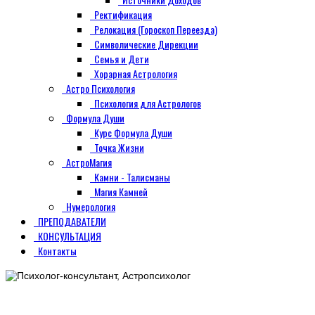
Ректификация
Релокация (Гороскоп Переезда)
Символические Дирекции
Семья и Дети
Хорарная Астрология
Астро Психология
Психология для Астрологов
Формула Души
Курс Формула Души
Точка Жизни
АстроМагия
Камни - Талисманы
Магия Камней
Нумерология
ПРЕПОДАВАТЕЛИ
КОНСУЛЬТАЦИЯ
Контакты