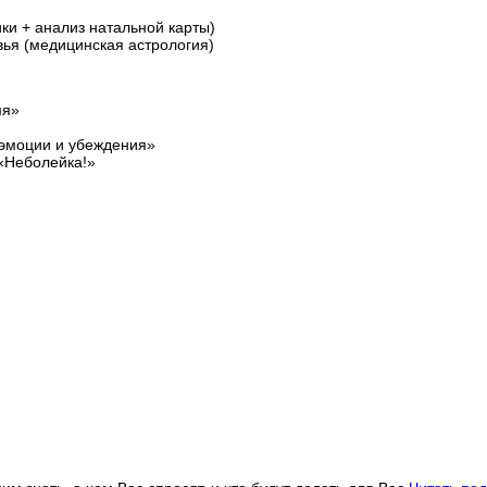
ки + анализ натальной карты)
вья (медицинская астрология)
мя»
 эмоции и убеждения»
«Неболейка!»