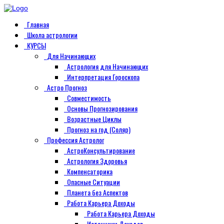
Главная
Школа астрологии
КУРСЫ
Для Начинающих
Астрология для Начинающих
Интерпретация Гороскопа
Астро Прогноз
Совместимость
Основы Прогнозирования
Возрастные Циклы
Прогноз на год (Соляр)
Профессия Астролог
АстроКонсультирование
Астрология Здоровья
Компенсаторика
Опасные Ситуации
Планета без Аспектов
Работа Карьера Доходы
Работа Карьера Доходы
Источники Доходов