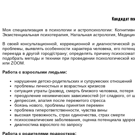
Кандидат пси
Моя специализация в психологии и астропсихологии: Когнитив
Экзистенциальная психотерапия, Натальная астрология, Медицин
В своей консультационной, коррекционной и диагностической 
проблемы, выявлять особенности характера человека, его поте
переезда в другой город/страну; определять причину психосома
подобрать методы и техники при проведении психологической 
или ZOOM.
Работа с взрослыми людьми:
нарушение детско-родительских и супружеских отношений
проблемы личностных и возрастных кризисов
ситуация утраты (развод, смерть близкого человека, потеря
преодоление нехимических зависимостей (от сладкого, от 
депрессия, апатия после пережитого стресса
боязнь нового, проблемы принятия перемен
проблема гиперответственности, чувства вины
высокая тревожность, страх одиночества, страх смерти
психосоматические заболевания, оценка потенциала здоро
диагностика взрослого по запросу
Работа с родителями подростков: