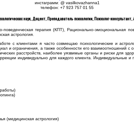
инстаграмм: @ vasilkovazhanna1
телефон: +7 923 757 01 55
хологических наук, Доцент, Преподаватель психологии, Психолог-консультант, 
но-поведенческая терапия (КПТ), Рационально-эмоциональная пов
ская астрология.
работе с клиентами я часто совмещаю психологические и астроло
нциал и ограничения, а также особенности его взаимоотношений с
тических расстройств, наиболее уязвимые органы и риски для здор
коррекции индивидуально для каждого клиента. Индивидуальные и
 работы)
шопинга)
вья (медицинская астрология)